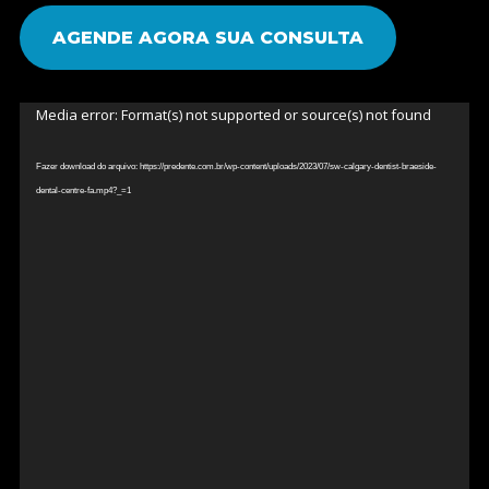
AGENDE AGORA SUA CONSULTA
Tocador
Media error: Format(s) not supported or source(s) not found
de
vídeo
Fazer download do arquivo: https://predente.com.br/wp-content/uploads/2023/07/sw-calgary-dentist-braeside-
dental-centre-fa.mp4?_=1