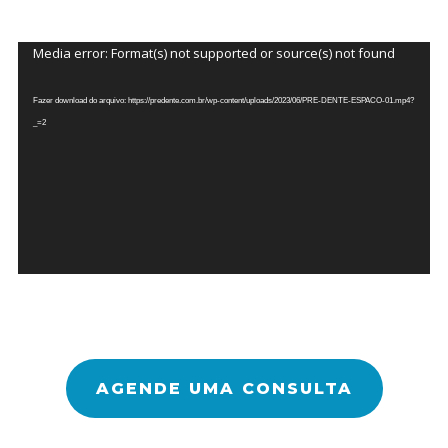
Tocador
Media error: Format(s) not supported or source(s) not found
de
vídeo
Fazer download do arquivo: https://predente.com.br/wp-content/uploads/2023/06/PRE-DENTE-ESPACO-01.mp4?
_=2
AGENDE UMA CONSULTA